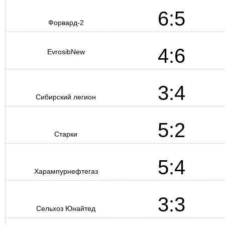
6:5
Форвард-2
4:6
EvrosibNew
3:4
Сибирский легион
5:2
Старки
5:4
Харампурнефтегаз
3:3
Сельхоз Юнайтед