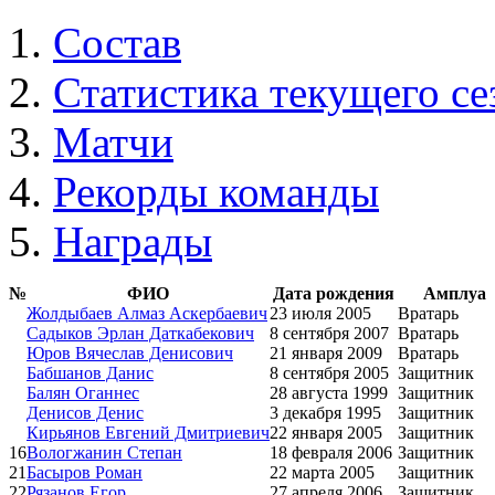
Состав
Статистика текущего се
Матчи
Рекорды команды
Награды
№
ФИО
Дата рождения
Амплуа
Жолдыбаев Алмаз Аскербаевич
23 июля 2005
Вратарь
Садыков Эрлан Даткабекович
8 сентября 2007
Вратарь
Юров Вячеслав Денисович
21 января 2009
Вратарь
Бабшанов Данис
8 сентября 2005
Защитник
Балян Оганнес
28 августа 1999
Защитник
Денисов Денис
3 декабря 1995
Защитник
Кирьянов Евгений Дмитриевич
22 января 2005
Защитник
16
Вологжанин Степан
18 февраля 2006
Защитник
21
Басыров Роман
22 марта 2005
Защитник
22
Рязанов Егор
27 апреля 2006
Защитник