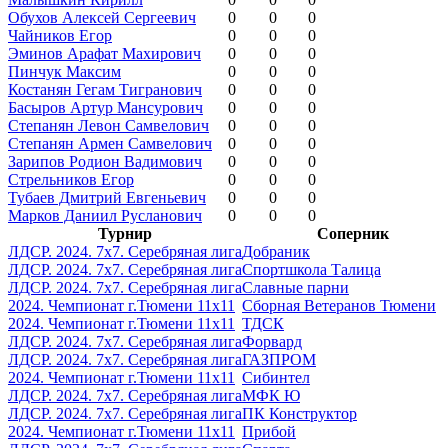
Обухов Алексей Сергеевич
0
0
0
Чайников Егор
0
0
0
Эминов Арафат Махирович
0
0
0
Пинчук Максим
0
0
0
Костанян Гегам Тигранович
0
0
0
Басыров Артур Мансурович
0
0
0
Степанян Левон Самвелович
0
0
0
Степанян Армен Самвелович
0
0
0
Зарипов Родион Вадимович
0
0
0
Стрельников Егор
0
0
0
Тубаев Дмитрий Евгеньевич
0
0
0
Марков Даниил Русланович
0
0
0
Турнир
Соперник
ЛДСР. 2024. 7х7. Серебряная лига
Добраник
ЛДСР. 2024. 7х7. Серебряная лига
Спортшкола Талица
ЛДСР. 2024. 7х7. Серебряная лига
Славные парни
2024. Чемпионат г.Тюмени 11х11
Сборная Ветеранов Тюмени
2024. Чемпионат г.Тюмени 11х11
ТДСК
ЛДСР. 2024. 7х7. Серебряная лига
Форвард
ЛДСР. 2024. 7х7. Серебряная лига
ГАЗПРОМ
2024. Чемпионат г.Тюмени 11х11
Сибинтел
ЛДСР. 2024. 7х7. Серебряная лига
МФК Ю
ЛДСР. 2024. 7х7. Серебряная лига
ПК Конструктор
2024. Чемпионат г.Тюмени 11х11
Прибой