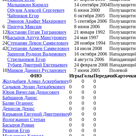
Малышкин Кирилл
14 сентября 2004
Полузащитн
Обухов Алексей Сергеевич
6 июня 2000
Полузащитн
Чайников Егор
6 октября 2005
Полузащитн
Эминов Арафат Махирович
5 сентября 2006
Полузащитн
6
Пинчук Максим
8 июня 2006
Полузащитн
12
Костанян Гегам Тигранович
21 января 1992
Полузащитн
19
Басыров Артур Мансурович
24 мая 1997
Полузащитн
24
Степанян Левон Самвелович
28 ноября 1994
Полузащитн
42
Степанян Армен Самвелович
14 июля 2008
Полузащитн
Зарипов Родион Вадимович
16 октября 2006
Нападающи
Стрельников Егор
4 августа 2006
Нападающи
Тубаев Дмитрий Евгеньевич
24 февраля 2008
Нападающи
10
Марков Даниил Русланович
7 июня 2005
Полевой
ФИО
Игры
Голы
Передачи
Карточки
Жолдыбаев Алмаз Аскербаевич
0
0
0
Садыков Эрлан Даткабекович
0
0
0
Юров Вячеслав Денисович
0
0
0
Бабшанов Данис
0
0
0
Балян Оганнес
0
0
0
Денисов Денис
0
0
0
Кирьянов Евгений Дмитриевич
0
0
0
Вологжанин Степан
0
0
0
Басыров Роман
0
0
0
Рязанов Егор
0
0
0
Малышкин Кирилл
0
0
0